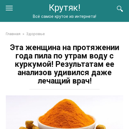
Перейти
Крутяк!
к
контенту
Всё самое крутое из интернета!
Главная
»
Здоровье
Эта женщина на протяжении
года пила по утрам воду с
куркумой! Результатам ее
анализов удивился даже
лечащий врач!