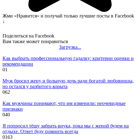
Жми «Нравится» и получай только лучшие посты в Facebook
↓
Поделиться на Facebook
Вам также может понравиться
Загрузка...
Как выбрать профессиональную гадалку: критерии оценки и
рекомендации
0
1
Муж бросил жену и больную дочь ради богатой любовницы,
но остался у разбитого корыта
0
62
Как мужчины понимают, что им изменили: неочевидные
признаки
0
40
Я попросил тёщу забрать внука, пока мы с женой будем на
отдыхе. Ответ буду помнить всегда
0
163