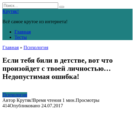
Перейти
Search
к
for:
Крутяк!
контенту
Всё самое крутое из интернета!
Главная
Тесты
Главная
»
Психология
Если тебя били в детстве, вот что
произойдет с твоей личностью…
Недопустимая ошибка!
Психология
Автор
Крутяк!
Время чтения
1 мин.
Просмотры
414
Опубликовано
24.07.2017