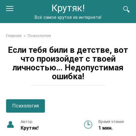
Перейти
Крутяк!
к
контенту
Всё самое крутое из интернета!
Главная
»
Психология
Если тебя били в детстве, вот
что произойдет с твоей
личностью… Недопустимая
ошибка!
Психология
Автор
Время чтения
Крутяк!
1 мин.