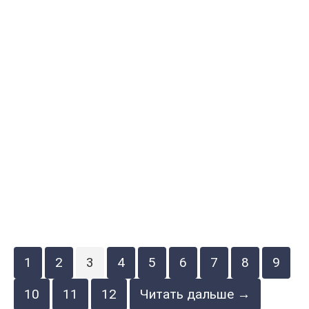
1
2
3
4
5
6
7
8
9
10
11
12
Читать дальше →