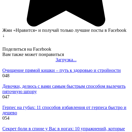
Жми «Нравится» и получай только лучшие посты в Facebook
↓
Поделиться на Facebook
Вам также может понравиться
Загрузка...
Очищение прямой кишки – путь к здоровью и стройности
0
48
Девочки, делюсь с вами самым быстрым способом вылечить
пяточную шпору
0
47
Герпес на губах: 11 способов избавления от герпеса быстро и
дешево
0
54
Секрет боли в спине у Вас в ногах: 10 упражнений, которые