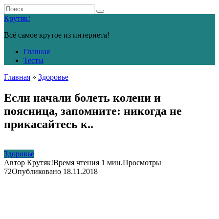
Перейти
Search
к
for:
Крутяк!
контенту
Всё самое крутое из интернета!
Главная
Тесты
Главная
»
Здоровье
Если начали болеть колени и
поясница, запомните: никогда не
прикасайтесь к..
Здоровье
Автор
Крутяк!
Время чтения
1 мин.
Просмотры
72
Опубликовано
18.11.2018