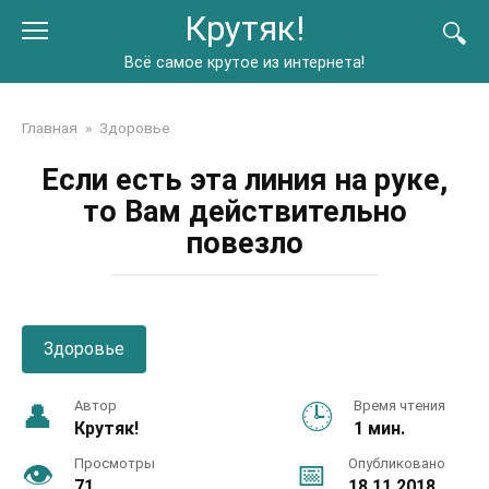
Перейти
Крутяк!
к
контенту
Всё самое крутое из интернета!
Главная
»
Здоровье
Если есть эта линия на руке,
то Вам действительно
повезло
Здоровье
Автор
Время чтения
Крутяк!
1 мин.
Просмотры
Опубликовано
71
18.11.2018