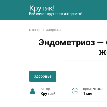
Перейти
Крутяк!
к
контенту
Всё самое крутое из интернета!
Главная
»
Здоровье
Эндометриоз — 
ж
Здоровье
Автор
Время чтения
Крутяк!
1 мин.