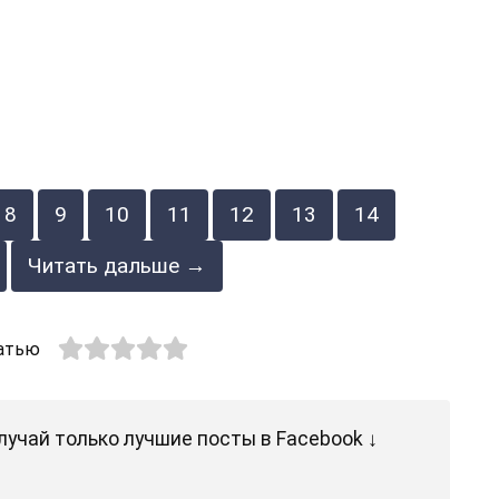
8
9
10
11
12
13
14
Читать дальше →
атью
лучай только лучшие посты в Facebook ↓