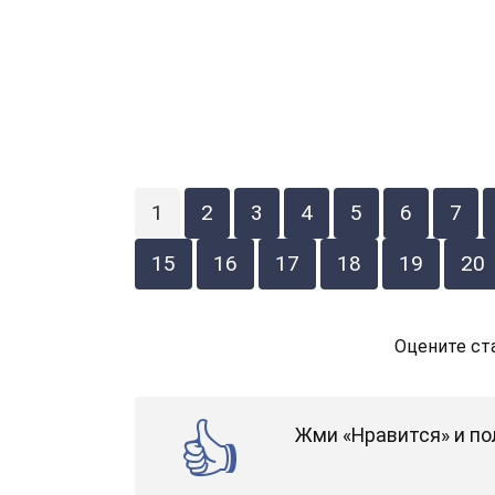
1
2
3
4
5
6
7
15
16
17
18
19
20
Оцените ст
Жми «Нравится» и по