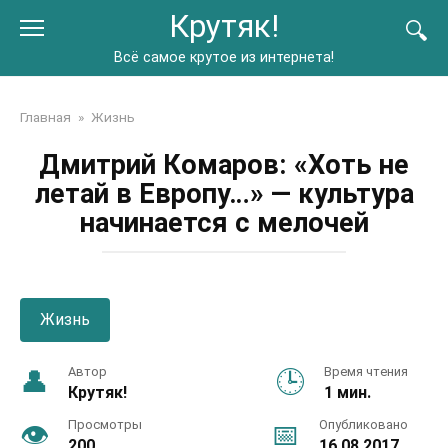
Перейти
Крутяк!
к
контенту
Всё самое крутое из интернета!
Главная
»
Жизнь
Дмитрий Комаров: «Хоть не
летай в Европу…» — культура
начинается с мелочей
Жизнь
Автор
Время чтения
Крутяк!
1 мин.
Просмотры
Опубликовано
200
16.08.2017