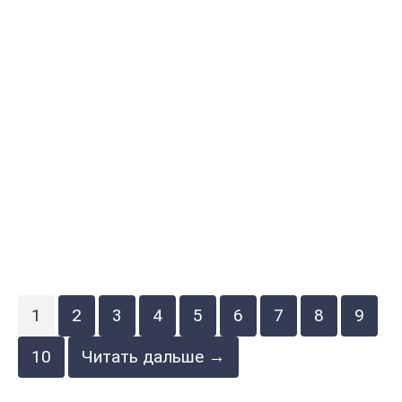
1
2
3
4
5
6
7
8
9
10
Читать дальше →