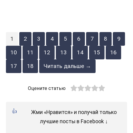
1
2
3
4
5
6
7
8
9
10
11
12
13
14
15
16
17
18
Читать дальше →
Оцените статью
Жми «Нравится» и получай только
лучшие посты в Facebook ↓