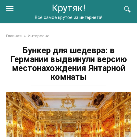
Перейти
Крутяк!
к
контенту
Всё самое крутое из интернета!
Главная
»
Интересно
Бункер для шедевра: в
Германии выдвинули версию
местонахождения Янтарной
комнаты