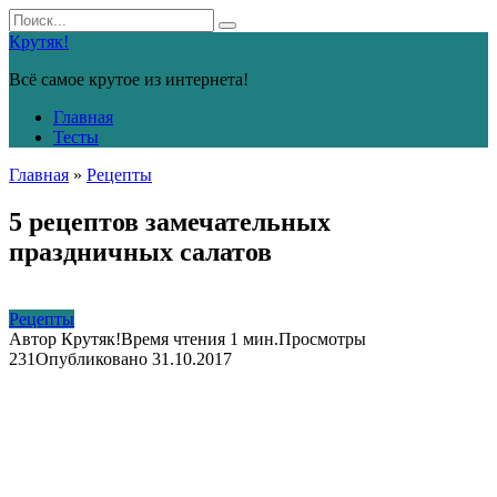
Перейти
Search
к
for:
Крутяк!
контенту
Всё самое крутое из интернета!
Главная
Тесты
Главная
»
Рецепты
5 рецептов замечательных
праздничных салатов
Рецепты
Автор
Крутяк!
Время чтения
1 мин.
Просмотры
231
Опубликовано
31.10.2017