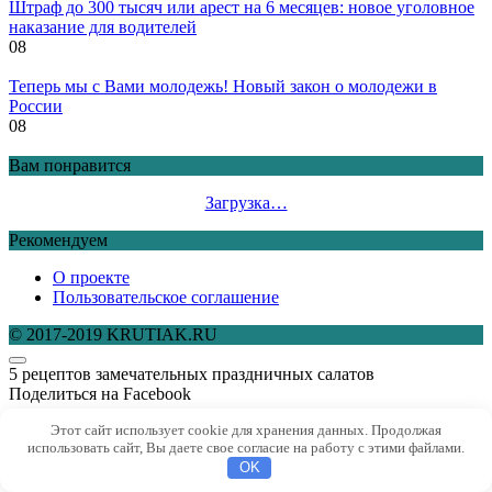
Штраф до 300 тысяч или арест на 6 месяцев: новое уголовное
наказание для водителей
0
8
Теперь мы с Вами молодежь! Новый закон о молодежи в
России
0
8
Вам понравится
Загрузка…
Рекомендуем
О проекте
Пользовательское соглашение
© 2017-2019 KRUTIAK.RU
5 рецептов замечательных праздничных салатов
Поделиться на Facebook
Этот сайт использует cookie для хранения данных. Продолжая
Листья малины лечат стойко, особенно бесценная настойка.
использовать сайт, Вы даете свое согласие на работу с этими файлами.
Вы листья соберите и насушите, получите лекарство от
OK
многих бед