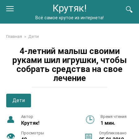
Перейти
Крутяк!
к
контенту
Всё самое крутое из интернета!
Главная
»
Дети
4-летний малыш своими
руками шил игрушки, чтобы
собрать средства на свое
лечение
Дети
Автор
Время чтения
Крутяк!
1 мин.
Просмотры
Опубликовано