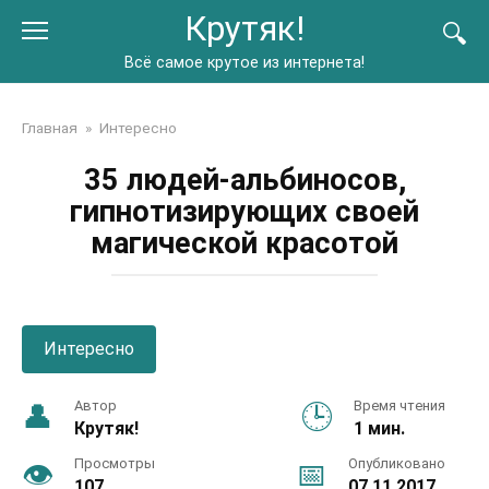
Перейти
Крутяк!
к
контенту
Всё самое крутое из интернета!
Главная
»
Интересно
35 людей-альбиносов,
гипнотизирующих своей
магической красотой
Интересно
Автор
Время чтения
Крутяк!
1 мин.
Просмотры
Опубликовано
107
07.11.2017