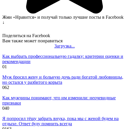
Жми «Нравится» и получай только лучшие посты в Facebook
↓
Поделиться на Facebook
Вам также может понравиться
Загрузка...
Как выбрать профессиональную гадалку: критерии оценки и
рекомендации
0
1
Муж бросил жену и больную дочь ради богатой любовницы,
но остался у разбитого корыта
0
62
Как мужчины понимают, что им изменили: неочевидные
признаки
0
40
Я попросил тёщу забрать внука, пока мы с женой будем на
отдыхе. Ответ буду помнить всегда
0
163