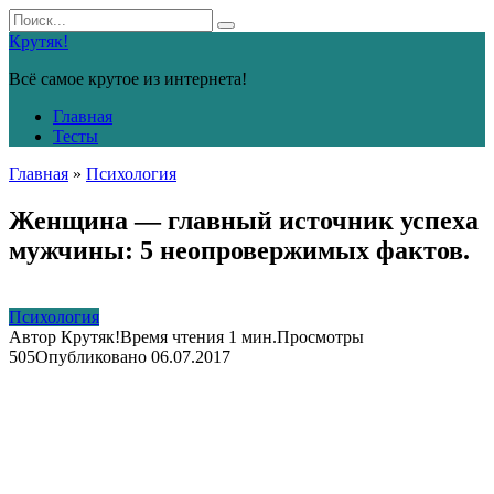
Перейти
Search
к
for:
Крутяк!
контенту
Всё самое крутое из интернета!
Главная
Тесты
Главная
»
Психология
Женщина — главный источник успеха
мужчины: 5 неопровержимых фактов.
Психология
Автор
Крутяк!
Время чтения
1 мин.
Просмотры
505
Опубликовано
06.07.2017