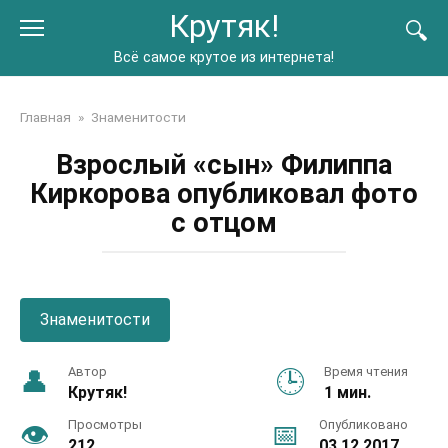
Перейти
Крутяк!
к
контенту
Всё самое крутое из интернета!
Главная
»
Знаменитости
Взрослый «сын» Филиппа
Киркорова опубликовал фото
с отцом
Знаменитости
Автор
Время чтения
Крутяк!
1 мин.
Просмотры
Опубликовано
212
03.12.2017