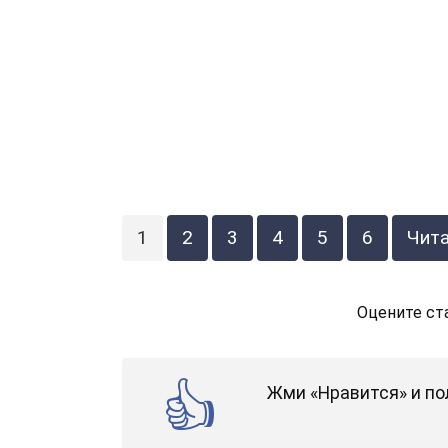
1
2
3
4
5
6
Чит
Оцените ст
Жми «Нравится» и по