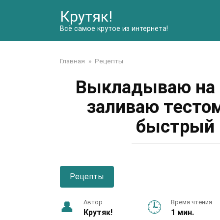
Перейти
Крутяк!
к
контенту
Всё самое крутое из интернета!
Главная
»
Рецепты
Выкладываю на 
заливаю тесто
быстрый 
Рецепты
Автор
Время чтения
Крутяк!
1 мин.