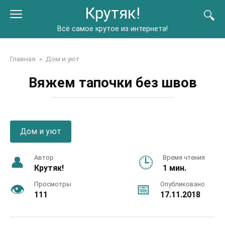
Перейти
Крутяк!
к
контенту
Всё самое крутое из интернета!
Главная
»
Дом и уют
Вяжем тапочки без швов
Дом и уют
Автор
Время чтения
Крутяк!
1 мин.
Просмотры
Опубликовано
111
17.11.2018