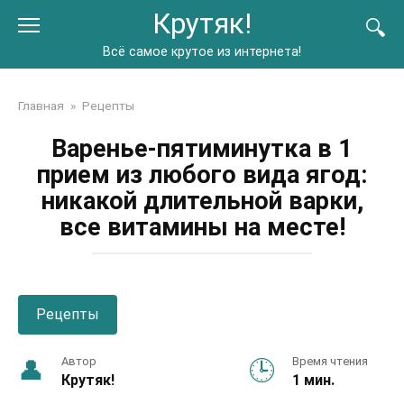
Перейти
Крутяк!
к
контенту
Всё самое крутое из интернета!
Главная
»
Рецепты
Варенье-пятиминутка в 1
прием из любого вида ягод:
никакой длительной варки,
все витамины на месте!
Рецепты
Автор
Время чтения
Крутяк!
1 мин.