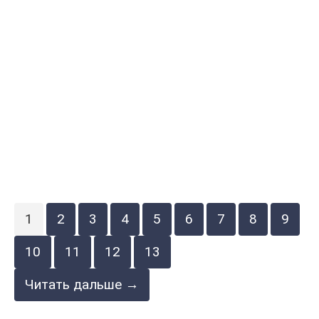
1
2
3
4
5
6
7
8
9
10
11
12
13
Читать дальше →