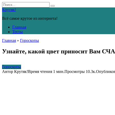
Перейти
Search
к
for:
Крутяк!
контенту
Всё самое крутое из интернета!
Главная
Тесты
Главная
»
Гороскопы
Узнайте, какой цвет приносит Вам СЧА
Гороскопы
Автор
Крутяк!
Время чтения
1 мин.
Просмотры
10.3к.
Опублико