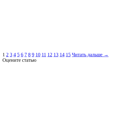
1
2
3
4
5
6
7
8
9
10
11
12
13
14
15
Читать дальше →
Оцените статью