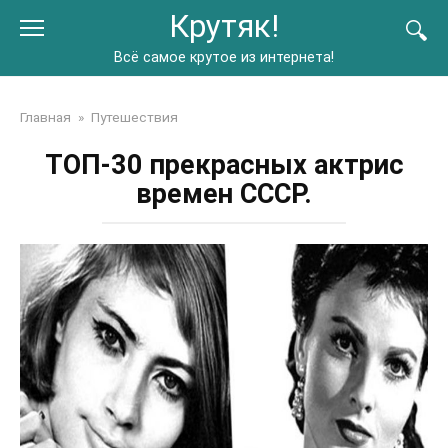
Перейти
Крутяк!
к
контенту
Всё самое крутое из интернета!
Главная
»
Путешествия
ТОП-30 прекрасных актрис
времен СССР.