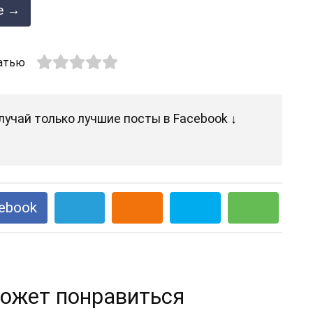
е →
атью
лучай только лучшие посты в Facebook ↓
ebook
ожет понравиться