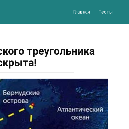
Главная
Тесты
ского треугольника
скрыта!