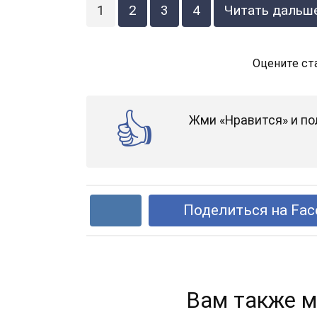
1
2
3
4
Читать дальш
Оцените ст
Жми «Нравится» и по
Поделиться на Fac
Вам также м