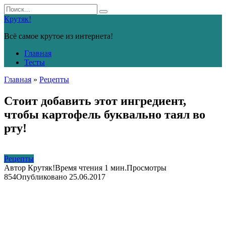
Перейти
Search
к
for:
Крутяк!
контенту
Всё самое крутое из интернета!
Главная
Тесты
Главная
»
Рецепты
Стоит добавить этот ингредиент,
чтобы картофель буквально таял во
рту!
Рецепты
Автор
Крутяк!
Время чтения
1 мин.
Просмотры
854
Опубликовано
25.06.2017