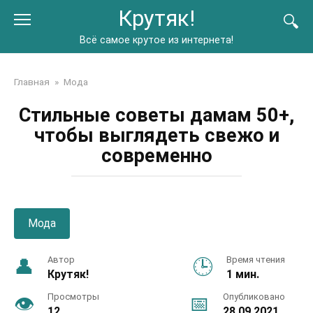
Перейти
Крутяк!
к
контенту
Всё самое крутое из интернета!
Главная
»
Мода
Стильные советы дамам 50+,
чтобы выглядеть свежо и
современно
Мода
Автор
Время чтения
Крутяк!
1 мин.
Просмотры
Опубликовано
12
28.09.2021