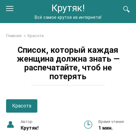
Перейти
Крутяк!
к
контенту
Всё самое крутое из интернета!
Главная
»
Красота
Список, который каждая
женщина должна знать —
распечатайте, чтоб не
потерять
Красота
Автор
Время чтения
Крутяк!
1 мин.