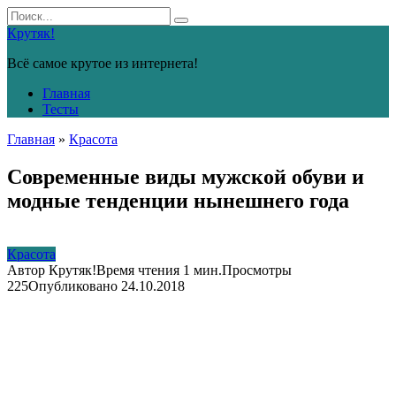
Перейти
Search
к
for:
Крутяк!
контенту
Всё самое крутое из интернета!
Главная
Тесты
Главная
»
Красота
Современные виды мужской обуви и
модные тенденции нынешнего года
Красота
Автор
Крутяк!
Время чтения
1 мин.
Просмотры
225
Опубликовано
24.10.2018