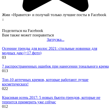
Жми «Нравится» и получай только лучшие посты в Facebook
↓
Поделиться на Facebook
Вам также может понравиться
Загрузка...
Осенние тренды для волос 2021: стильные новинки для
модных дам (+17 фото)
0
3
7 распространенных ошибок при нанесении тонального крема
0
13
Топ-10 аптечных кремов, которые работают лучше
косметических!
0
22
Красивая осень 2017: 5 новых бьюти-трендов, которые не
терпится примерить уже сейчас
0
12