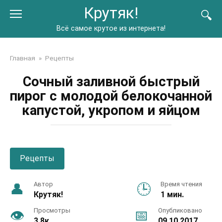
Перейти
Крутяк!
к
контенту
Всё самое крутое из интернета!
Главная
»
Рецепты
Сочный заливной быстрый
пирог с молодой белокочанной
капустой, укропом и яйцом
Рецепты
Автор
Время чтения
Крутяк!
1 мин.
Просмотры
Опубликовано
3.8к.
09.10.2017