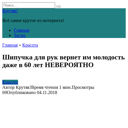
Перейти
Search
к
for:
Крутяк!
контенту
Всё самое крутое из интернета!
Главная
Тесты
Главная
»
Красота
Шипучка для рук вернет им молодость
даже в 60 лет НЕВЕРОЯТНО
Красота
Автор
Крутяк!
Время чтения
1 мин.
Просмотры
69
Опубликовано
04.11.2018