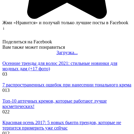
Жми «Нравится» и получай только лучшие посты в Facebook
↓
Поделиться на Facebook
Вам также может понравиться
Загрузка...
Осенние тренды для волос 2021: стильные новинки для
модных дам (+17 фото)
0
3
7 распространенных ошибок при нанесении тонального крема
0
13
Топ-10 аптечных кремов, которые работают лучше
косметических!
0
22
Красивая осень 2017: 5 новых бьюти-трендов, которые не
терпится примерить уже сейчас
0
12