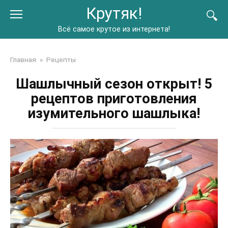
Перейти
Крутяк!
к
контенту
Всё самое крутое из интернета!
Главная
»
Рецепты
Шашлычный сезон открыт! 5
рецептов приготовления
изумительного шашлыка!