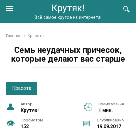
Перейти
Крутяк!
к
контенту
Всё самое крутое из интернета!
Главная
»
Красота
Семь неудачных причесок,
которые делают вас старше
Красота
Автор
Время чтения
Крутяк!
1 мин.
Просмотры
Опубликовано
152
19.09.2017