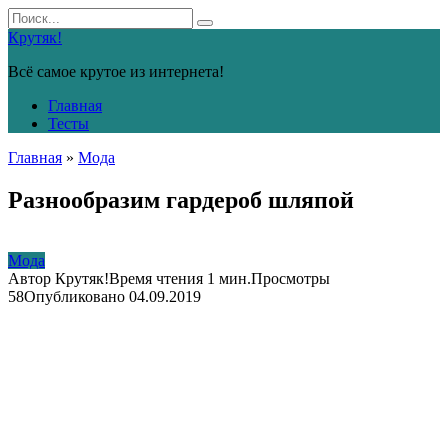
Перейти
Search
к
for:
Крутяк!
контенту
Всё самое крутое из интернета!
Главная
Тесты
Главная
»
Мода
Разнообразим гардероб шляпой
Мода
Автор
Крутяк!
Время чтения
1 мин.
Просмотры
58
Опубликовано
04.09.2019