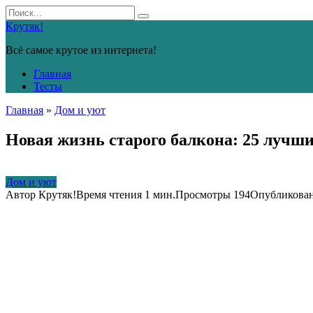
Перейти
Search
к
for:
Крутяк!
контенту
Всё самое крутое из интернета!
Главная
Тесты
Главная
»
Дом и уют
Новая жизнь старого балкона: 25 лучш
Дом и уют
Автор
Крутяк!
Время чтения
1 мин.
Просмотры
194
Опубликова