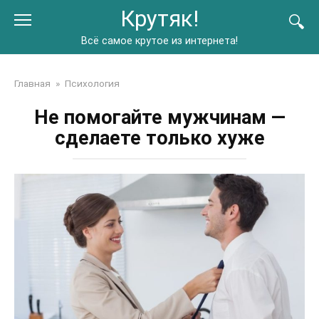
Перейти
Крутяк!
к
контенту
Всё самое крутое из интернета!
Главная
»
Психология
Не помогайте мужчинам —
сделаете только хуже