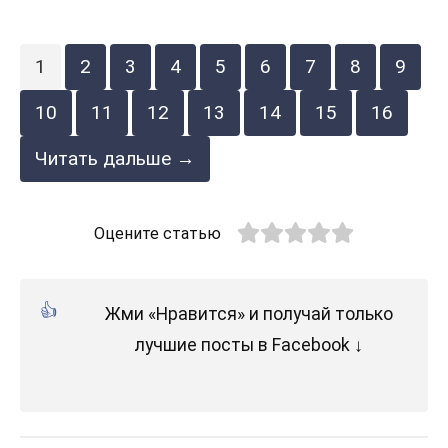
1
2
3
4
5
6
7
8
9
10
11
12
13
14
15
16
Читать дальше →
Оцените статью
Жми «Нравится» и получай только
лучшие посты в Facebook ↓