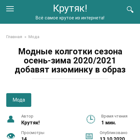
Перейти
Крутяк!
к
контенту
Всё самое крутое из интернета!
Главная
»
Мода
Модные колготки сезона
осень-зима 2020/2021
добавят изюминку в образ
Мода
Автор
Время чтения
Крутяк!
1 мин.
Просмотры
Опубликовано
14
13.10.2020