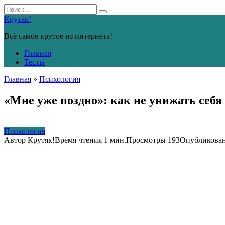
Перейти
Search
к
for:
Крутяк!
контенту
Всё самое крутое из интернета!
Главная
Тесты
Главная
»
Психология
«Мне уже поздно»: как не унижать себя
Психология
Автор
Крутяк!
Время чтения
1 мин.
Просмотры
193
Опубликова