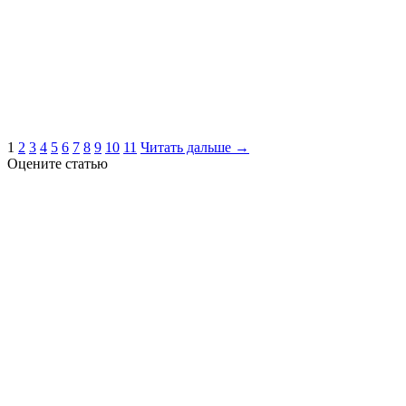
1
2
3
4
5
6
7
8
9
10
11
Читать дальше →
Оцените статью