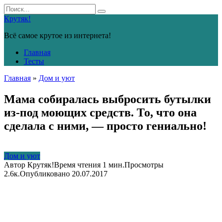
Перейти
Search
к
for:
Крутяк!
контенту
Всё самое крутое из интернета!
Главная
Тесты
Главная
»
Дом и уют
Мама собиралась выбросить бутылки
из-под моющих средств. То, что она
сделала с ними, — просто гениально!
Дом и уют
Автор
Крутяк!
Время чтения
1 мин.
Просмотры
2.6к.
Опубликовано
20.07.2017