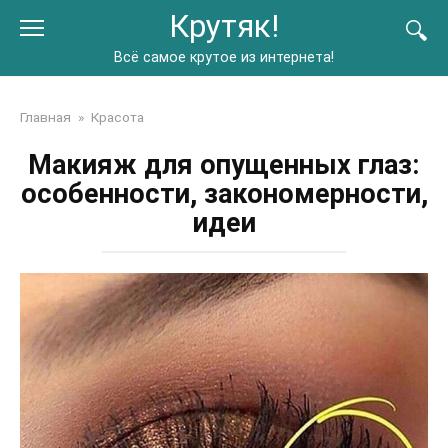
Перейти
Крутяк!
к
контенту
Всё самое крутое из интернета!
Главная
»
Красота
Макияж для опущенных глаз:
особенности, закономерности,
идеи