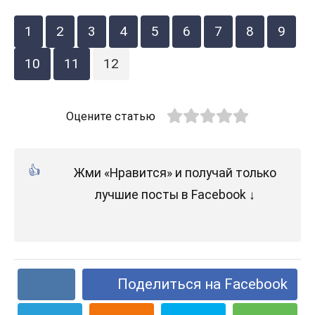
1
2
3
4
5
6
7
8
9
10
11
12
Оцените статью
Жми «Нравится» и получай только
лучшие посты в Facebook ↓
Поделиться на Facebook