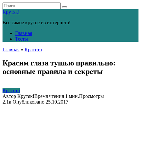
Перейти
Search
к
for:
Крутяк!
контенту
Всё самое крутое из интернета!
Главная
Тесты
Главная
»
Красота
Красим глаза тушью правильно:
основные правила и секреты
Красота
Автор
Крутяк!
Время чтения
1 мин.
Просмотры
2.1к.
Опубликовано
25.10.2017