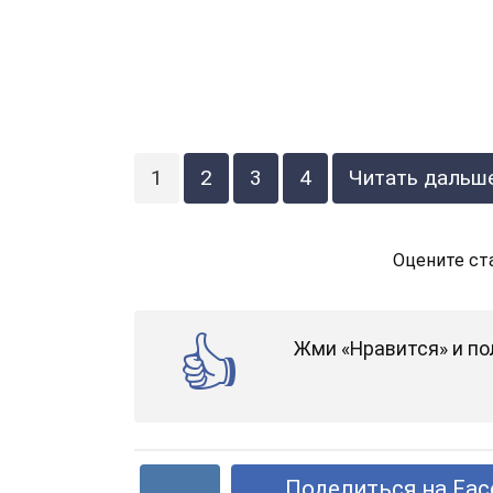
1
2
3
4
Читать дальш
Оцените ст
Жми «Нравится» и по
Поделиться на Fac