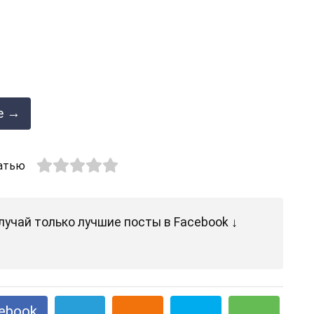
е →
атью
лучай только лучшие посты в Facebook ↓
ebook