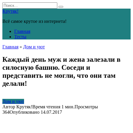
Перейти
Search
к
for:
Крутяк!
контенту
Всё самое крутое из интернета!
Главная
Тесты
Главная
»
Дом и уют
Каждый день муж и жена залезали в
силосную башню. Соседи и
представить не могли, что они там
делали!
Дом и уют
Автор
Крутяк!
Время чтения
1 мин.
Просмотры
364
Опубликовано
14.07.2017