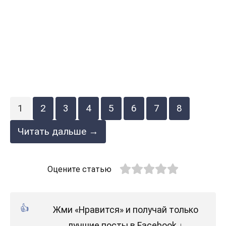
1
2
3
4
5
6
7
8
Читать дальше →
Оцените статью
Жми «Нравится» и получай только
лучшие посты в Facebook ↓