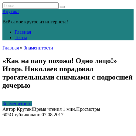
Перейти
Search
к
for:
Крутяк!
контенту
Всё самое крутое из интернета!
Главная
Тесты
Главная
»
Знаменитости
«Как на папу похожа! Одно лицо!»
Игорь Николаев порадовал
трогательными снимками с подросшей
дочерью
Знаменитости
Автор
Крутяк!
Время чтения
1 мин.
Просмотры
605
Опубликовано
07.08.2017