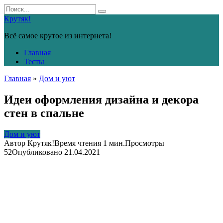
Перейти
Search
к
for:
Крутяк!
контенту
Всё самое крутое из интернета!
Главная
Тесты
Главная
»
Дом и уют
Идеи оформления дизайна и декора
стен в спальне
Дом и уют
Автор
Крутяк!
Время чтения
1 мин.
Просмотры
52
Опубликовано
21.04.2021