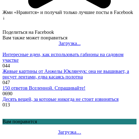
Жми «Нравится» и получай только лучшие посты в Facebook
↓
Поделиться на Facebook
Вам также может понравиться
Загрузка...
Интересные идеи, как использовать габионы на садовом
участке
0
44
Живые картины от Анжелы Юклянчук: она не вышивает, а
рисует лентами, едва касаясь полотна
0
47
150 ответов Вселенной. Спрашивайте!
0
690
Десять вещей, за которые никогда не стоит извиняться
0
13
Вам понравится
Загрузка…