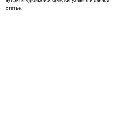
аутфиты «дюймовочкам», вы узнаете в данной
статье.