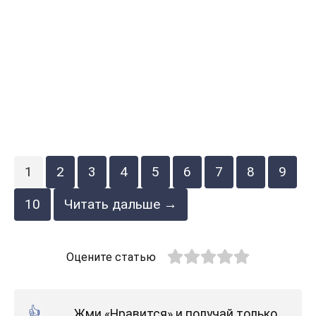
1
2
3
4
5
6
7
8
9
10
Читать дальше →
Оцените статью
Жми «Нравится» и получай только