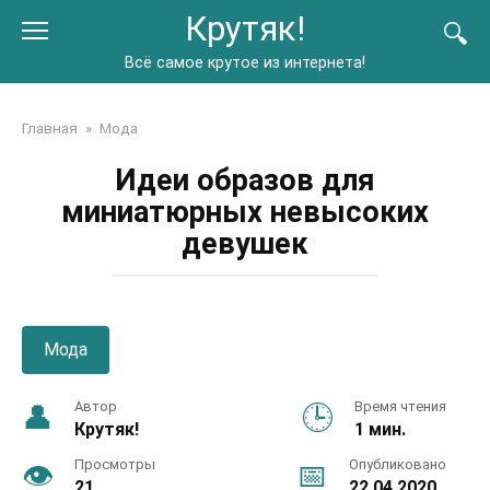
Перейти
Крутяк!
к
контенту
Всё самое крутое из интернета!
Главная
»
Мода
Идеи образов для
миниатюрных невысоких
девушек
Мода
Автор
Время чтения
Крутяк!
1 мин.
Просмотры
Опубликовано
21
22.04.2020