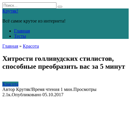
Перейти
Search
к
for:
Крутяк!
контенту
Всё самое крутое из интернета!
Главная
Тесты
Главная
»
Красота
Хитрости голливудских стилистов,
способные преобразить вас за 5 минут
Красота
Автор
Крутяк!
Время чтения
1 мин.
Просмотры
2.1к.
Опубликовано
05.10.2017