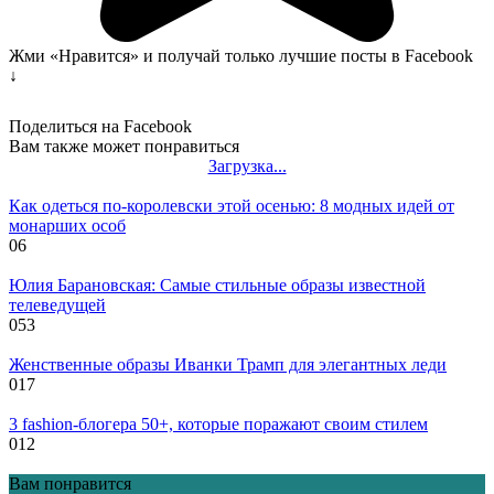
Жми «Нравится» и получай только лучшие посты в Facebook
↓
Поделиться на Facebook
Вам также может понравиться
Загрузка...
Как одеться по-королевски этой осенью: 8 модных идей от
монарших особ
0
6
Юлия Барановская: Самые стильные образы известной
телеведущей
0
53
Женственные образы Иванки Трамп для элегантных леди
0
17
3 fashion-блогера 50+, которые поражают своим стилем
0
12
Вам понравится