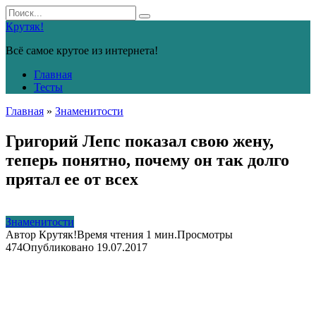
Перейти
Search
к
for:
Крутяк!
контенту
Всё самое крутое из интернета!
Главная
Тесты
Главная
»
Знаменитости
Григорий Лепс показал свою жену,
теперь понятно, почему он так долго
прятал ее от всех
Знаменитости
Автор
Крутяк!
Время чтения
1 мин.
Просмотры
474
Опубликовано
19.07.2017