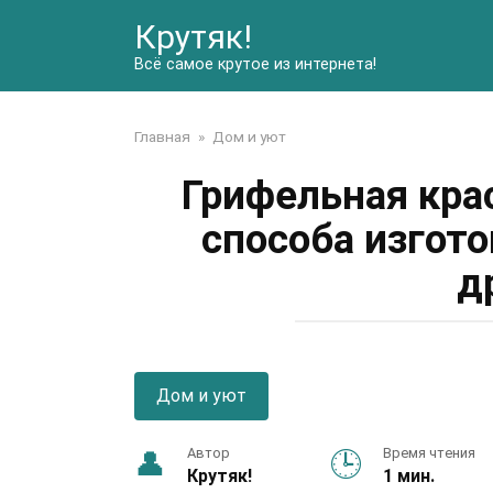
Перейти
Крутяк!
к
контенту
Всё самое крутое из интернета!
Главная
»
Дом и уют
Грифельная кра
способа изгот
д
Дом и уют
Автор
Время чтения
Крутяк!
1 мин.