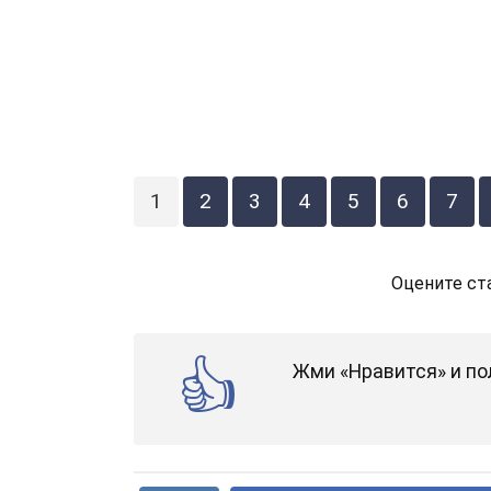
1
2
3
4
5
6
7
Оцените ст
Жми «Нравится» и по