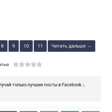
8
9
10
11
Читать дальше →
атью
лучай только лучшие посты в Facebook ↓