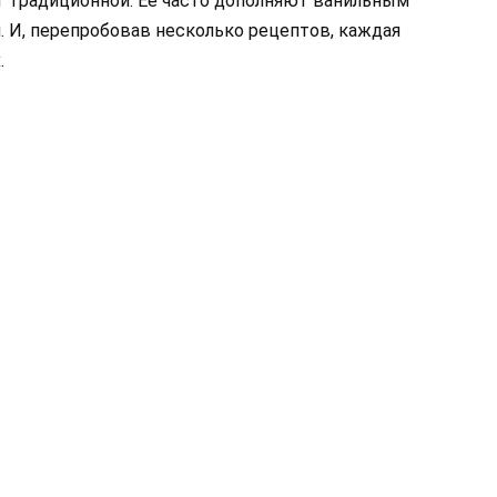
т традиционной. Ее часто дополняют ванильным
. И, перепробовав несколько рецептов, каждая
.