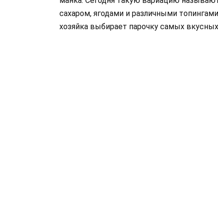
манка. Сегодня такую вариацию называю
сахаром, ягодами и различными топингами
хозяйка выбирает парочку самых вкусных