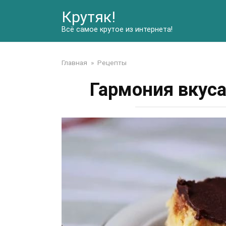
Перейти
Крутяк!
к
контенту
Всё самое крутое из интернета!
Главная
»
Рецепты
Гармония вкуса