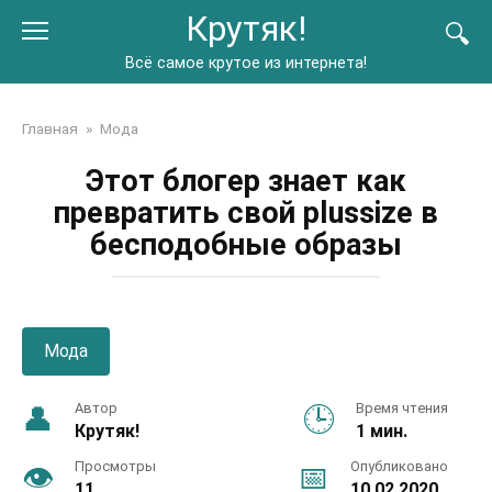
Перейти
Крутяк!
к
контенту
Всё самое крутое из интернета!
Главная
»
Мода
Этот блогер знает как
превратить свой plussize в
бесподобные образы
Мода
Автор
Время чтения
Крутяк!
1 мин.
Просмотры
Опубликовано
11
10.02.2020