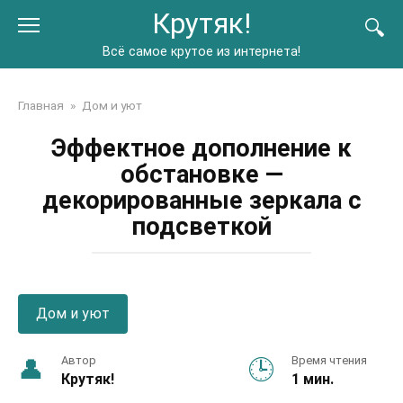
Перейти
Крутяк!
к
контенту
Всё самое крутое из интернета!
Главная
»
Дом и уют
Эффектное дополнение к
обстановке —
декорированные зеркала с
подсветкой
Дом и уют
Автор
Время чтения
Крутяк!
1 мин.