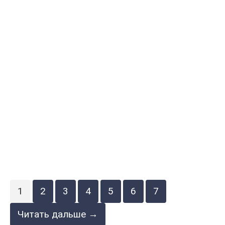
1
2
3
4
5
6
7
Читать дальше →