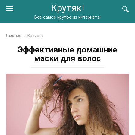
Перейти
Крутяк!
к
контенту
Всё самое крутое из интернета!
Главная
»
Красота
Эффективные домашние
маски для волос