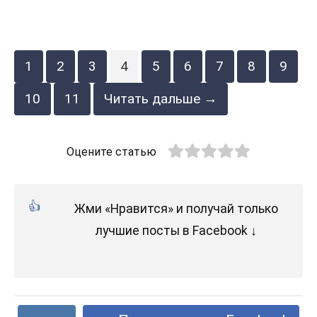
1
2
3
4
5
6
7
8
9
10
11
Читать дальше →
Оцените статью
Жми «Нравится» и получай только
лучшие посты в Facebook ↓