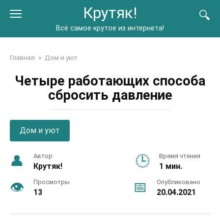
Перейти
Крутяк!
к
контенту
Всё самое крутое из интернета!
Главная
»
Дом и уют
Четыре работающих способа
сбросить давление
Дом и уют
Автор
Время чтения
Крутяк!
1 мин.
Просмотры
Опубликовано
13
20.04.2021